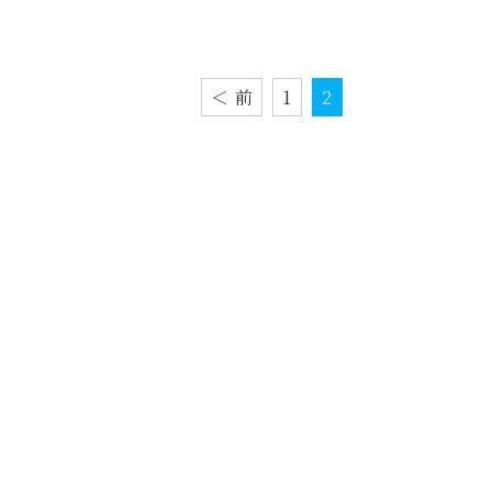
＜ 前
1
2