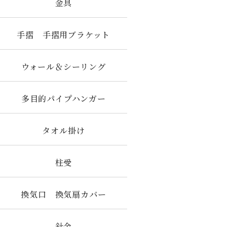
金具
手摺 手摺用ブラケット
ウォール＆シーリング
多目的パイプハンガー
タオル掛け
柱受
換気口 換気扇カバー
針金